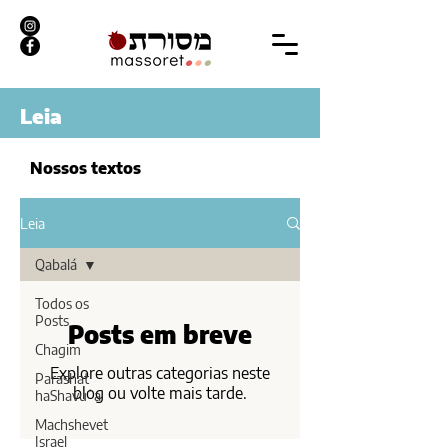
Leia
Nossos textos
Leia
Qabalá
Todos os
Posts
Posts em breve
Chagim
Explore outras categorias neste
Parashat
blog ou volte mais tarde.
haShavuʿa
Machshevet
Israel