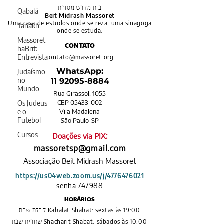
בית מדרש מסורת
Qabalá
Beit Midrash Massoret
Uma casa de estudos onde se reza, uma sinagoga
Tanakh
onde se estuda.
Massoret
CONTATO
haBrit:
Entrevista
contato@massoret.org
WhatsApp:
Judaísmo
no
11 92095-8884
Mundo
Rua Girassol, 1055
CEP 05433-002
Os Judeus
e o
Vila Madalena
Futebol
​São Paulo-SP
Cursos
Doações via PIX:​
massoretsp@gmail.com
Associação Beit Midrash Massoret​
https://us04web.zoom.us/j/4776476021
senha 747988
HORÁRIOS
Kabalat Shabat: sextas às 19:00
קבלת שבת
Shacharit Shabat: sábados às 10:00
שחרית שבת