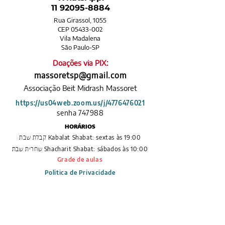
11 92095-8884
Rua Girassol, 1055
CEP 05433-002
Vila Madalena
​São Paulo-SP
Doações via PIX:​
massoretsp@gmail.com
Associação Beit Midrash Massoret​
https://us04web.zoom.us/j/4776476021
senha 747988
HORÁRIOS
Kabalat Shabat: sextas às 19:00
קבלת שבת
Shacharit Shabat: sábados às 10:00
שחרית שבת
Grade de aulas
Politica de Privacidade
Política de Entrega
Políticas de Troca,
Devolução e Reembolso
COPYRIGHT
©
2019-2026
Beit Midrash Massoret