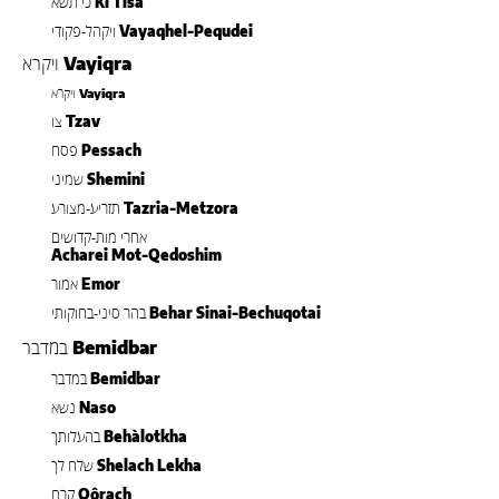
Ki Tisa
כי תשא
Vayaqhel-Pequdei
ויקהל-פקודי
Vayiqra
ויקרא
Vayiqra
ויקרא
Tzav
צו
Pessach
פסח
Shemini
שמיני
Tazria-Metzora
תזריע-מצורע
אחרי מות-קדושים
Acharei Mot-Qedoshim
Emor
אמור
Behar Sinai-Bechuqotai
בהר סיני-בחוקותי
Bemidbar
במדבר
Bemidbar
במדבר
Naso
נשא
Behàlotkha
בהעלותך
Shelach Lekha
שלח לך
Qôrach
קרח