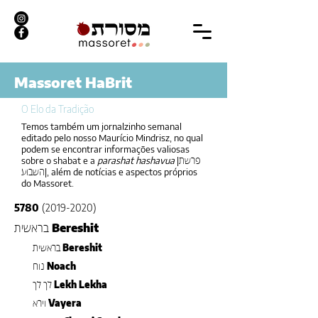
Massoret HaBrit
O Elo da Tradição
Temos também um jornalzinho semanal
editado pelo nosso Maurício Mindrisz, no qual
podem se encontrar informações valiosas
sobre o shabat e a
parashat hashavua
|
פרשת
|, além de notícias e aspectos próprios
השבוע
do Massoret.
5780
(2019-2020)
Bereshit
בראשית
Bereshit
בראשית
Noach
נוח
Lekh Lekha
לך לך
Vayera
וירא