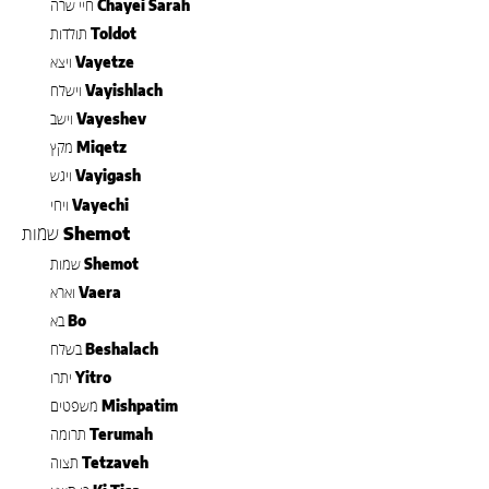
Chayei Sarah
חיי שרה
Toldot
תולדות
Vayetze
ויצא
Vayishlach
וישלח
Vayeshev
וישב
Miqetz
מקץ
Vayigash
ויגש
Vayechi
ויחי
Shemot
שמות
Shemot
שמות
Vaera
וארא
Bo
בא
Beshalach
בשלח
Yitro
יתרו
Mishpatim
משפטים
Terumah
תרומה
Tetzaveh
תצוה