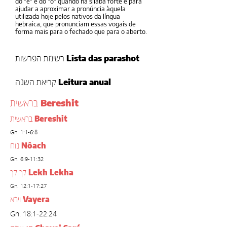
do "e" e do "o" quando na sílaba forte é para
ajudar a aproximar a pronúncia àquela
utilizada hoje pelos nativos da língua
hebraica, que pronunciam essas vogais de
forma mais para o fechado que para o aberto.
Lista das parashot
רשימת הפרשות
Leitura anual
קריאת השנה
Bereshit
בראשית
Bereshit
בראשית
Gn. 1:1-6:8
Nôach
נוח
Gn. 6:9-11:32
Lekh Lekha
לך לך
Gn. 12:1-17:27
Vayera
וירא
Gn. 18:1-22:24