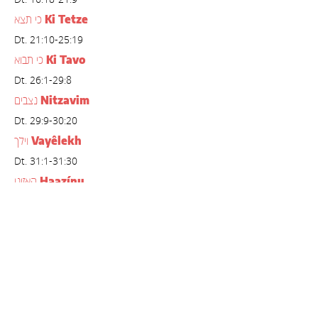
Ki Tetze
כי תצא
Dt. 21:10-25:19
Ki Tavo
כי תבוא
Dt. 26:1-29:8
Nitzavim
נצבים
Dt. 29:9-30:20
Vayêlekh
וילך
Dt. 31:1-31:30
Haazínu
האזינו
Dt. 32:1-32:52
Vezot haBerachá
וזאת הברכה
Dt. 33:1-34:12
Mechubarot
מחוברות
Vayaqhel-Pequdei
ויקהל-פקודי