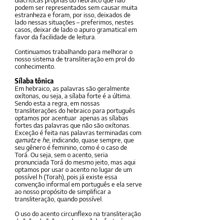
diacríticas próprias do hebraico que não
podem ser representados sem causar muita
estranheza e foram, por isso, deixados de
lado nessas situações – preferimos, nestes
casos, deixar de lado o apuro gramatical em
favor da facilidade de leitura.
Continuamos trabalhando para melhorar o
nosso sistema de transliteração em prol do
conhecimento.
Sílaba tônica
Em hebraico, as palavras são geralmente
oxítonas, ou seja, a sílaba forte é a última.
Sendo esta a regra, em nossas
transliterações do hebraico para português
optamos por acentuar apenas as sílabas
fortes das palavras que não são oxítonas.
Exceção é feita nas palavras terminadas com
qamatz
e
he
, indicando, quase sempre, que
seu gênero é feminino, como é o caso de
Torá. Ou seja, sem o acento, seria
pronunciada Torá do mesmo jeito, mas aqui
optamos por usar o acento no lugar de um
possível h (Torah), pois já existe essa
convenção informal em português e ela serve
ao nosso propósito de simplificar a
transliteração, quando possível.
O uso do acento circunflexo na transliteração