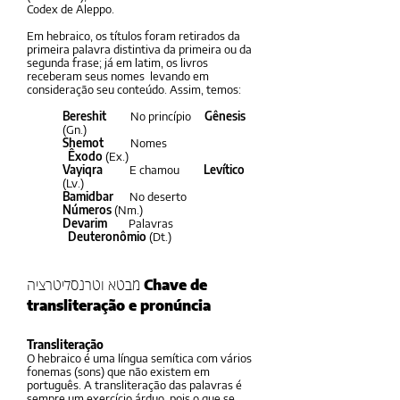
Codex de Aleppo.
Em hebraico, os títulos foram retirados da
primeira palavra distintiva da primeira ou da
segunda frase; já em latim, os livros
receberam seus nomes levando em
consideração seu conteúdo. Assim, temos:
Bereshit
No princípio
Gênesis
(Gn.)
Shemot
Nomes
Êxodo
(Ex.)
Vayiqra
E chamou
Levítico
(Lv.)
Bamidbar
No deserto
Números
(Nm.)
Devarim
Palavras
Deuteronômio
(Dt.)
Chave de
מבטא וטרנסליטרציה
transliteração e pronúncia
Transliteração
O hebraico é uma língua semítica com vários
fonemas (sons) que não existem em
português. A transliteração das palavras é
sempre um exercício árduo, pois o que se