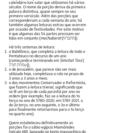
calendário luni-solar que utilizamos há vários
séculos. O nome da porção deriva da primeira
palavra distintiva, quase sempre no seu
primeiro versículo. Além das porções que
corresponderiam a cada semana do ano, há
também algumas leituras extras que ocorrem
por ocasião de festividades. Por este motivo
é que algumas das 54 partes precisam ser
lidas em conjunto (
mechubarot
|
|).
מחוברות
Há três sistemas de leitura:
o Babilônico, que completa a leitura de todo o
Pentateuco no decurso de um ano
(começando e terminando em
Simchat Torá
|
|);
שמחת תורה
o de Jerusalém, que parece não ser mais
utilizado hoje, completava o rolo no prazo de
3 anos a 3 anos e meio;
o dos movimentos Conservador e Reformista,
que fazem a leitura trienal, significando que
se lê um terço de cada parashá por ano na
ordem (por exemplo, faz-se a leitura do 1o
terço no ano de
5780-2020
; em
5781-2021
, a
do 2o terço, no ano seguinte, o 3o e último
para finalmente retornarmos para o 1o terço
no quarto ano).
Quem estabeleceu definitivamente as
porções foi o sábio egípcio Maimônides
(século XIII), baseado no texto massorético do