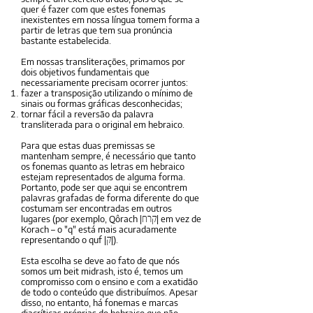
quer é fazer com que estes fonemas
inexistentes em nossa língua tomem forma a
partir de letras que tem sua pronúncia
bastante estabelecida.
Em nossas transliterações, primamos por
dois objetivos fundamentais que
necessariamente precisam ocorrer juntos:
fazer a transposição utilizando o mínimo de
sinais ou formas gráficas desconhecidas;
tornar fácil a reversão da palavra
transliterada para o original em hebraico.
Para que estas duas premissas se
mantenham sempre, é necessário que tanto
os fonemas quanto as letras em hebraico
estejam representados de alguma forma.
Portanto, pode ser que aqui se encontrem
palavras grafadas de forma diferente do que
costumam ser encontradas em outros
lugares (por exemplo, Qôrach |
| em vez de
קרח
Korach – o "q" está mais acuradamente
representando o quf |
|).
ק
Esta escolha se deve ao fato de que nós
somos um beit midrash, isto é, temos um
compromisso com o ensino e com a exatidão
de todo o conteúdo que distribuímos. Apesar
disso, no entanto, há fonemas e marcas