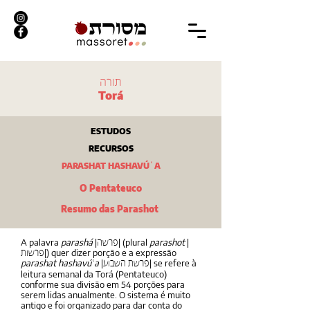
תורה
Torá
ESTUDOS
RECURSOS
PARASHAT HASHAVÚʿA
O Pentateuco
Resumo das Parashot
A palavra
parashá
|
| (plural
parashot
|
פרשה
|) quer dizer porção e a expressão
פרשות
parashat hashavú
a
|
| se refere à
ʿ
פרשת השבוע
leitura semanal da Torá (Pentateuco)
conforme sua divisão em 54 porções para
serem lidas anualmente. O sistema é muito
antigo e foi organizado para dar conta do