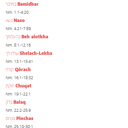
Bamidbar
במדבר
Nm. 1:1-4:20
Naso
נשא
Nm. 4:21-7:89
Beh
alotkha
בהעלותך
ʿ
Nm. 8:1-12:16
Shelach-Lekha
שלח-לך
Nm. 13:1-15:41
Qôrach
קורח
Nm. 16:1-18:32
Chuqat
חוקת
Nm. 19:1-22:1
Balaq
בלק
Nm. 22:2-25:9
Pinchas
פנחס
Nm. 25:10-30:1