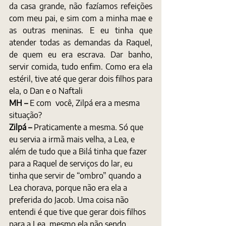
da casa grande, não fazíamos refeições 
com meu pai, e sim com a minha mae e 
as outras meninas. E eu tinha que 
atender todas as demandas da Raquel, 
de quem eu era escrava. Dar banho, 
servir comida, tudo enfim. Como era ela 
estéril, tive até que gerar dois filhos para 
ela, o Dan e o Naftali
MH – 
E com  você, Zilpá era a mesma 
situação?
Zilpá – 
Praticamente a mesma. Só que 
eu servia a irmã mais velha, a Lea, e 
além de tudo que a Bilá tinha que fazer 
para a Raquel de serviços do lar, eu 
tinha que servir de “ombro” quando a 
Lea chorava, porque não era ela a 
preferida do Jacob. Uma coisa não 
entendi é que tive que gerar dois filhos 
para a Lea, mesmo ela não sendo 