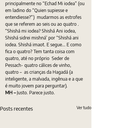
principalmente no “Echad Mi iodea” (ou 
em ladino do “Quien supiesse e 
entendiesse?”)  mudarmos as estrofes 
que se referem ao seis ou ao quatro . 
“Shishá mi iodea? Shishá Ani iodea, 
Shishá sidrei mishná’ por “Shishá ani 
iodea. Shishá imaot. E segue... E como 
fica o quatro? Tem tanta coisa com 
quatro, até no próprio  Seder de 
Pessach- quatro cálices de vinho, 
quatro –  as crianças da Hagadá (a 
inteligente, a malvada, ingênua e a que 
é muito jovem para perguntar).  
MH – 
Justo. Parece justo.
Posts recentes
Ver tudo