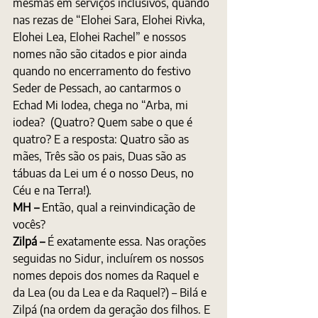
mesmas em serviços inclusivos, quando 
nas rezas de “Elohei Sara, Elohei Rivka, 
Elohei Lea, Elohei Rachel” e nossos 
nomes não são citados e pior ainda 
quando no encerramento do festivo 
Seder de Pessach, ao cantarmos o 
Echad Mi Iodea, chega no “Arba, mi 
iodea?  (Quatro? Quem sabe o que é 
quatro? E a resposta: Quatro são as 
mães, Três são os pais, Duas são as 
tábuas da Lei um é o nosso Deus, no 
Céu e na Terra!). 
MH – 
Então, qual a reinvindicação de 
vocês?
Zilpá – 
É exatamente essa. Nas orações 
seguidas no Sidur, incluírem os nossos 
nomes depois dos nomes da Raquel e 
da Lea (ou da Lea e da Raquel?) – Bilá e 
Zilpá (na ordem da geração dos filhos. E 